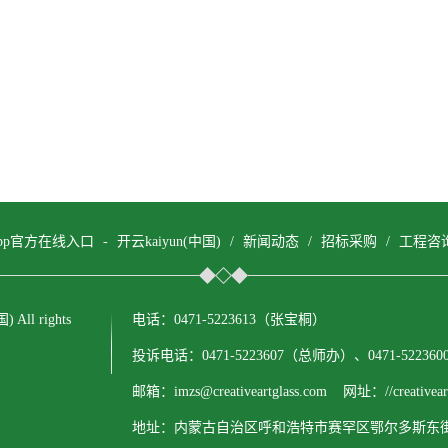
pp官方在线入口 - 开云kaiyun(中国)
/
新闻动态
/
招标采购
/
工程咨
All rights
电话：0471-5223613（张宝桐）
投诉电话：0471-5223607（总师办）、0471-522
邮箱：imzs@creativeartglass.com 网址：//creativeart
地址：内蒙古自治区呼和浩特市赛罕区鄂尔多斯东街1