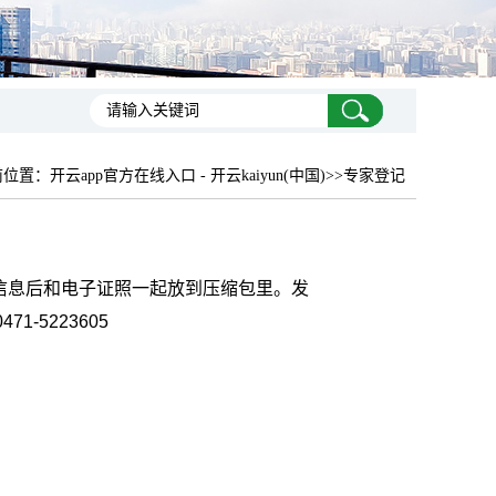
前位置：
开云app官方在线入口 - 开云kaiyun(中国)
>>专家登记
信息后和电子证照一起放到压缩包里。发
71-5223605