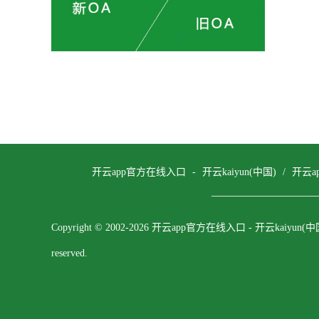
开云app官方在线入口 - 开云kaiyun(中国)
/
开云a
Copyright © 2002-2026 开云app官方在线入口 - 开云kaiyun(中国) 
reserved.