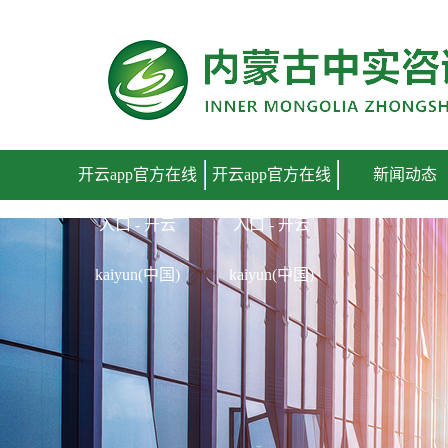
开云app官方在线入口 - 开云kaiyun(中国)
开云app官方在线
开云app官方在线
新闻动态
入口 - 开云
入口 - 开云
kaiyun(中国)
kaiyun(中国)