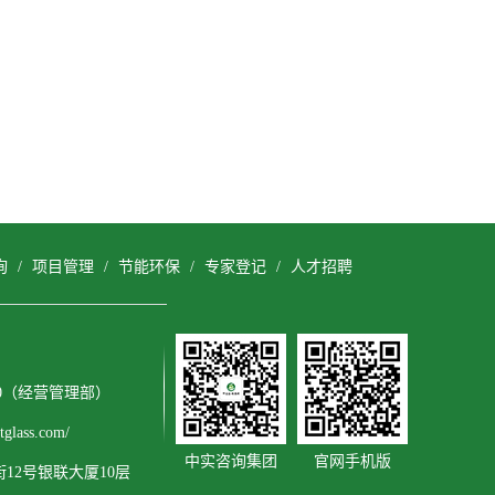
询
/
项目管理
/
节能环保
/
专家登记
/
人才招聘
3600（经营管理部）
glass.com/
中实咨询集团
官网手机版
2号银联大厦10层