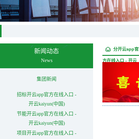
分开云app官
新闻动态
News
方在线入口 - 开云
kaiyun(中国)
集团新闻
招标开云app官方在线入口 -
开云kaiyun(中国)
节能开云app官方在线入口 -
开云kaiyun(中国)
项目开云app官方在线入口 -