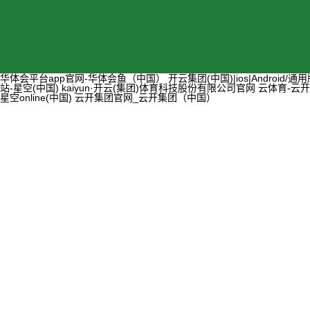
华体会平台app官网-华体会鱼（中国）
开云集团(中国)|ios|Android/
站-星空(中国)
kaiyun·开云(集团)体育科技股份有限公司官网
云体育-云
星空online(中国)
云开集团官网_云开集团（中国）