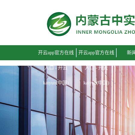
开云app官方在线入口 - 开云kaiyun(中国)
开云app官方在线
开云app官方在线
新
入口 - 开云
入口 - 开云
kaiyun(中国)
kaiyun(中国)