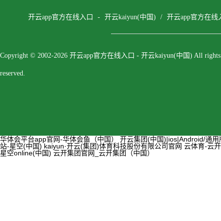
开云app官方在线入口 - 开云kaiyun(中国)
/
开云app官方在线入
Copyright © 2002-2026 开云app官方在线入口 - 开云kaiyun(中国) All rights
reserved.
华体会平台app官网-华体会鱼（中国）
开云集团(中国)|ios|Android/
站-星空(中国)
kaiyun·开云(集团)体育科技股份有限公司官网
云体育-云
星空online(中国)
云开集团官网_云开集团（中国）