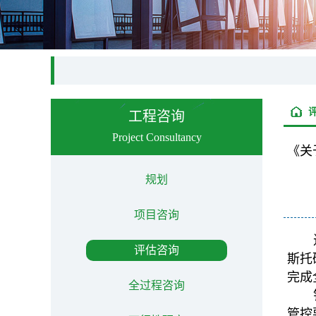
工程咨询
Project Consultancy
《关
规划
项目咨询
评估咨询
斯托
完成
全过程咨询
管控