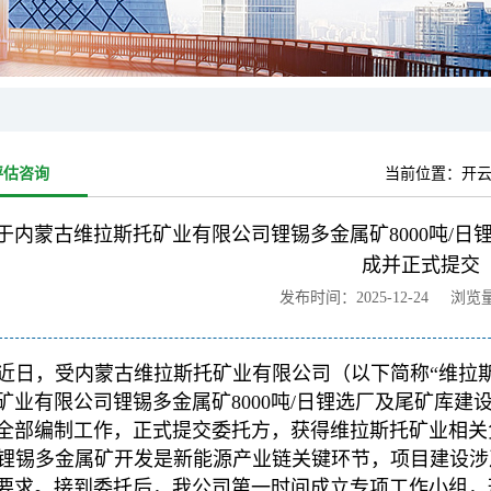
评估咨询
当前位置：
开云
于内蒙古维拉斯托矿业有限公司锂锡多金属矿8000吨/
成并正式提交
发布时间：2025-12-24 浏览
近日，受内蒙古维拉斯托矿业有限公司（以下简称“维拉
矿业有限公司锂锡多金属矿8000吨/日锂选厂及尾矿库
全部编制工作，正式提交委托方，获得维拉斯托矿业相关
锂锡多金属矿开发是新能源产业链关键环节，项目建设涉
要求。接到委托后，我公司第一时间成立专项工作小组，形