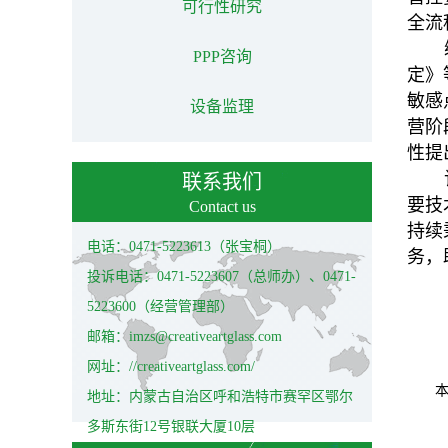
可行性研究
全流
PPP咨询
定》
敏感
设备监理
营阶
性提
联系我们
要技
Contact us
持续
电话：0471-5223613（张宝桐）
务，
投诉电话：0471-5223607（总师办）、0471-
5223600（经营管理部）
邮箱：imzs@creativeartglass.com
网址：//creativeartglass.com/
地址：内蒙古自治区呼和浩特市赛罕区鄂尔
多斯东街12号银联大厦10层