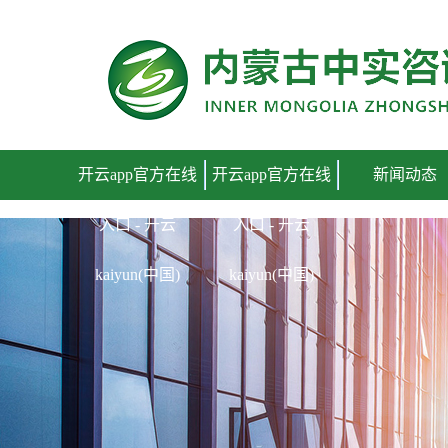
开云app官方在线入口 - 开云kaiyun(中国)
开云app官方在线
开云app官方在线
新闻动态
入口 - 开云
入口 - 开云
kaiyun(中国)
kaiyun(中国)