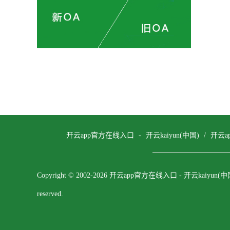
开云app官方在线入口 - 开云kaiyun(中国)
/
开云a
Copyright © 2002-2026 开云app官方在线入口 - 开云kaiyun(中国) 
reserved.