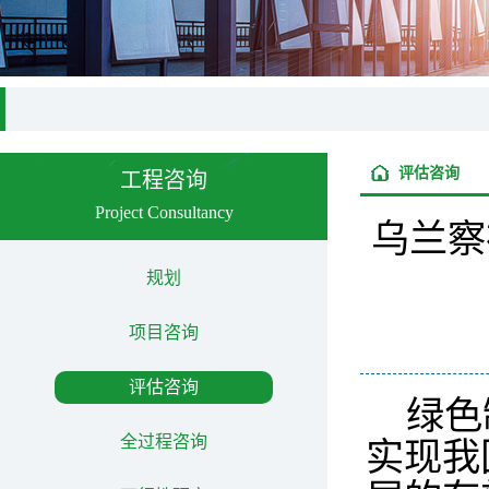
评估咨询
工程咨询
Project Consultancy
乌兰察
规划
项目咨询
评估咨询
绿色
全过程咨询
实现我