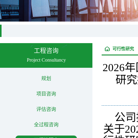
可行性研究
工程咨询
Project Consultancy
202
研究
规划
项目咨询
评估咨询
公司
全过程咨询
关于2