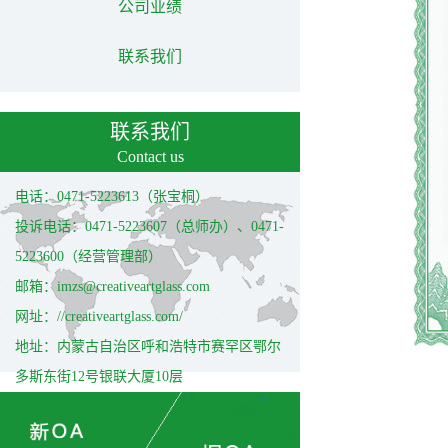
公司业绩
联系我们
联系我们
Contact us
电话：0471-5223613（张宝桐）
投诉电话：0471-5223607（总师办）、0471-
5223600（经营管理部）
邮箱：imzs@creativeartglass.com
网址：//creativeartglass.com/
地址：内蒙古自治区呼和浩特市赛罕区鄂尔
多斯东街12号银联大厦10层