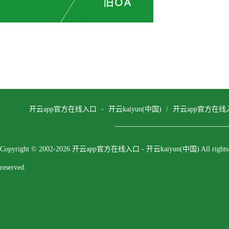
开云app官方在线入口 - 开云kaiyun(中国)
/
开云app官方在线入
Copyright © 2002-2026 开云app官方在线入口 - 开云kaiyun(中国) All rights
reserved.