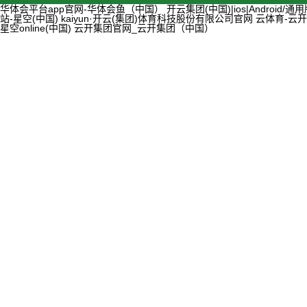
华体会平台app官网-华体会鱼（中国）
开云集团(中国)|ios|Android/
站-星空(中国)
kaiyun·开云(集团)体育科技股份有限公司官网
云体育-云
星空online(中国)
云开集团官网_云开集团（中国）