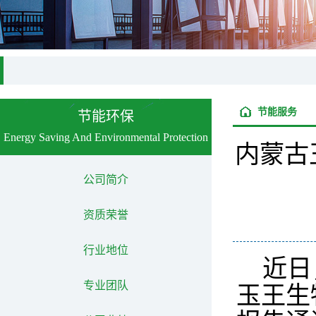
节能服务
节能环保
Energy Saving And Environmental Protection
内蒙古
公司简介
资质荣誉
行业地位
近日
专业团队
玉王生