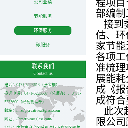
程项目
公司业绩
部编制
节能服务
接到
环保服务
估、环
家节能
碳服务
各项工
准梳理
联系我们
Contact us
展能耗
电话：0471-5223613（张宝桐）
成《报
投诉电话：0471-5223607（总师办）、0471-
成符合
5223600（经营管理部）
此次
邮箱：imzs@creativeartglass.com
限公司
网址：//creativeartglass.com/
地址：内蒙古自治区呼和浩特市赛罕区鄂尔