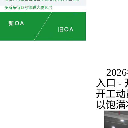
多斯东街12号银联大厦10层
20
入口 -
开工动
以饱满