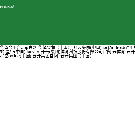
reserved.
华体会平台app官网-华体会鱼（中国）
开云集团(中国)|ios|Android/
站-星空(中国)
kaiyun·开云(集团)体育科技股份有限公司官网
云体育-云
星空online(中国)
云开集团官网_云开集团（中国）